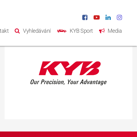
takt
Vyhledávání
KYB Sport
Media
Domů
Produkty
Katalog
Něco o KYB