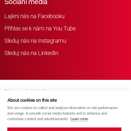
Sociání média
Lajkni nás na Facebooku
Přihlas se k nám na You Tube
Sleduj nás na Instagramu
Sleduj nás na LinkedIn
Ochrana osobních údajů
Business Partner Privacy
About cookies on this site
We use cookies to collect and analyse information on site performance
Zásady Souborů Cookies
and usage, to provide social media features and to enhance and
Modern Slavery Act Policy
customise content and advertisements.
Learn more
Imprint