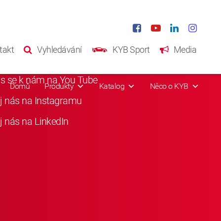
iání média
takt
Vyhledávání
KYB Sport
Media
i nás na Facebooku
as se k nám na You Tube
Domů
Produkty
Katalog
Něco o KYB
j nás na Instagramu
j nás na LinkedIn