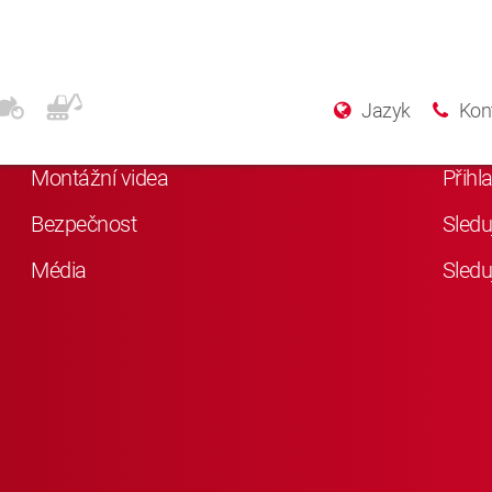
Další informace
Soc
Jazyk
Kon
Něco o KYB
Lajkn
Montážní videa
Přihl
Bezpečnost
Sledu
Média
Sledu