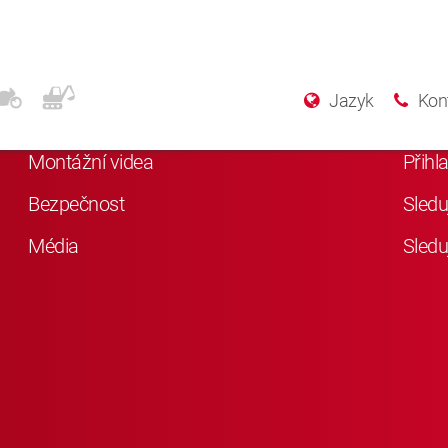
Další informace
Soc
Jazyk
Kon
Něco o KYB
Lajkn
Montážní videa
Přihl
Bezpečnost
Sledu
Média
Sledu