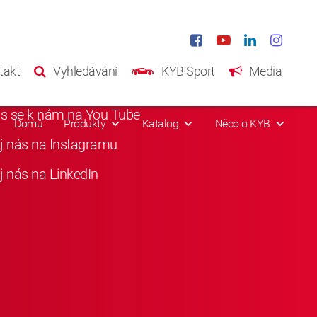
iání média
takt
Vyhledávání
KYB Sport
Media
i nás na Facebooku
as se k nám na You Tube
Domů
Produkty
Katalog
Něco o KYB
j nás na Instagramu
j nás na LinkedIn