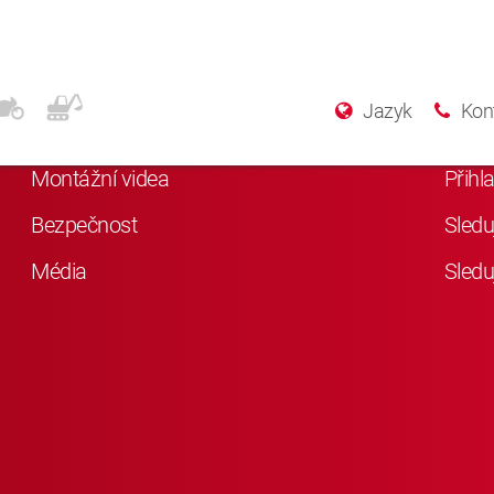
Další informace
Soc
Jazyk
Kon
Něco o KYB
Lajkn
Montážní videa
Přihl
Bezpečnost
Sledu
Média
Sledu