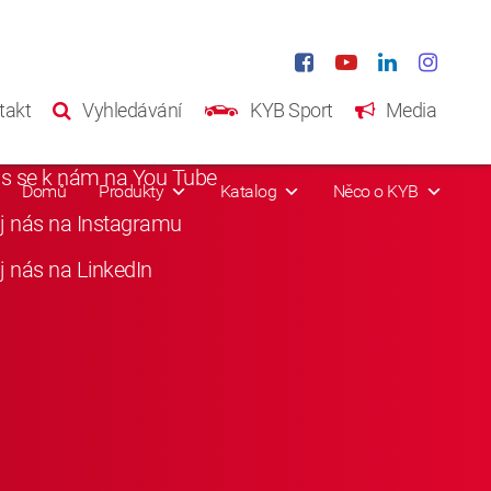
iání média
takt
Vyhledávání
KYB Sport
Media
i nás na Facebooku
as se k nám na You Tube
Domů
Produkty
Katalog
Něco o KYB
j nás na Instagramu
j nás na LinkedIn