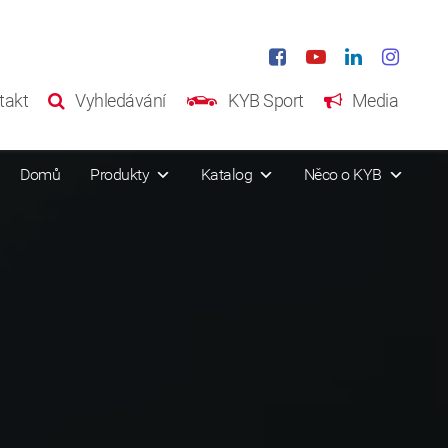
takt
Vyhledávání
KYB Sport
Media
Domů
Produkty
Katalog
Něco o KYB