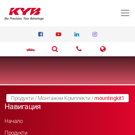
T
Продукти
/
Монтажни Kомплекти
/
mountingkit1
Навигация
Начало
Продукти