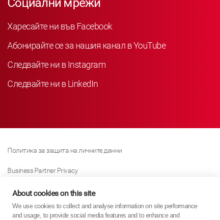
Социални мрежи
Харесайте ни във Facebook
Абонирайте се за нашия канал в YouTube
Следвайте ни в Instagram
Следвайте ни в LinkedIn
Политика за защита на личните данни
Business Partner Privacy
Политика за използване на „бисквитки“
About cookies on this site
We use cookies to collect and analyse information on site performance
Политика за закона за съвременното робство
and usage, to provide social media features and to enhance and