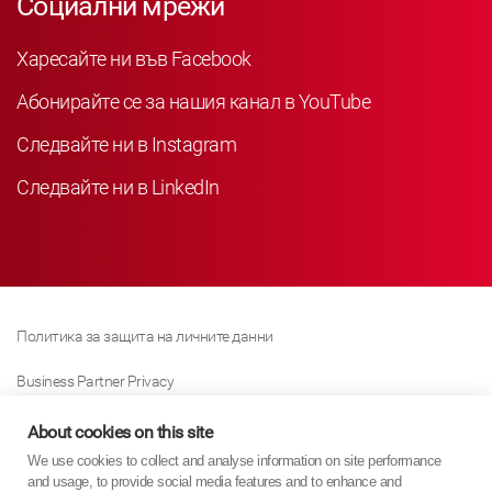
Социални мрежи
Харесайте ни във Facebook
Абонирайте се за нашия канал в YouTube
Следвайте ни в Instagram
Следвайте ни в LinkedIn
Политика за защита на личните данни
Business Partner Privacy
Политика за използване на „бисквитки“
About cookies on this site
We use cookies to collect and analyse information on site performance
Политика за закона за съвременното робство
and usage, to provide social media features and to enhance and