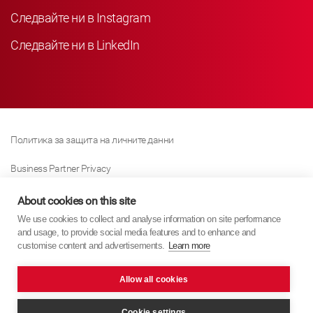
Следвайте ни в Instagram
Следвайте ни в LinkedIn
Политика за защита на личните данни
Business Partner Privacy
Политика за използване на „бисквитки“
About cookies on this site
We use cookies to collect and analyse information on site performance
Политика за закона за съвременното робство
and usage, to provide social media features and to enhance and
customise content and advertisements.
Learn more
Отпечатано
Allow all cookies
KYB Europe © 2026
Уеб сайт от
PixelTree Media
Cookie settings