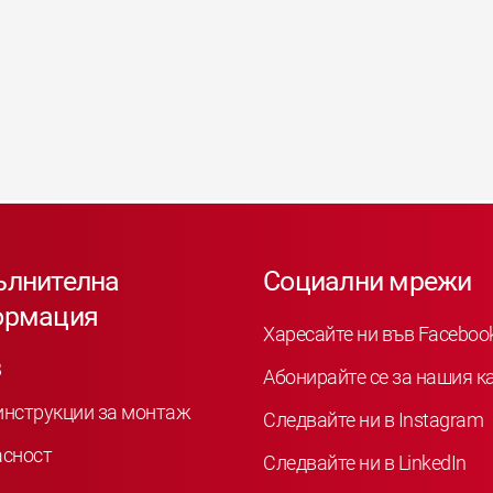
ълнителна
Социални мрежи
ормация
Харесайте ни във Faceboo
B
Абонирайте се за нашия к
инструкции за монтаж
Следвайте ни в Instagram
асност
Следвайте ни в LinkedIn