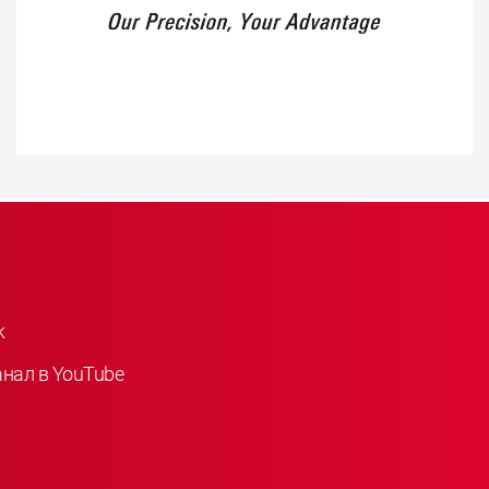
k
анал в YouTube