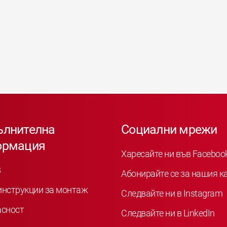
ълнителна
Социални мрежи
ормация
Харесайте ни във Faceboo
B
Абонирайте се за нашия к
инструкции за монтаж
Следвайте ни в Instagram
асност
Следвайте ни в LinkedIn