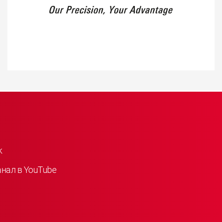
k
анал в YouTube