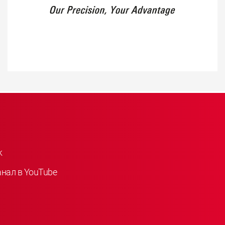
k
анал в YouTube