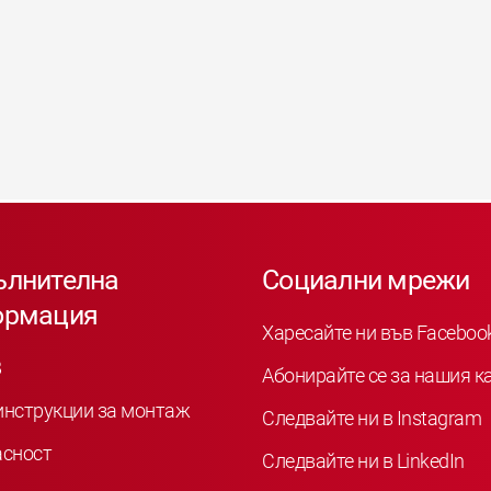
ълнителна
Социални мрежи
ормация
Харесайте ни във Faceboo
B
Абонирайте се за нашия к
инструкции за монтаж
Следвайте ни в Instagram
асност
Следвайте ни в LinkedIn