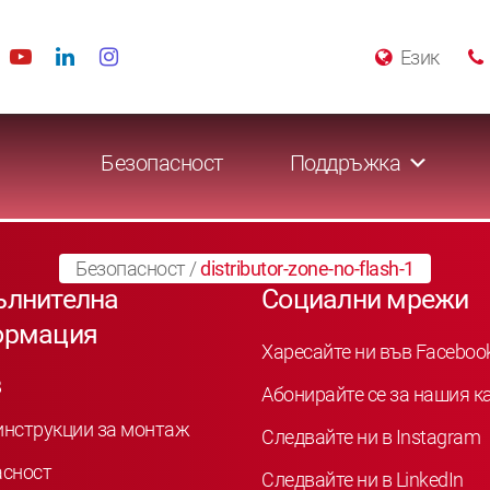
Език
Безопасност
Поддръжка
Безопасност
/
distributor-zone-no-flash-1
ълнителна
Социални мрежи
ормация
Харесайте ни във Faceboo
B
Абонирайте се за нашия к
инструкции за монтаж
Следвайте ни в Instagram
асност
Следвайте ни в LinkedIn