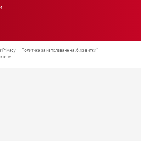
и
r Privacy
Политика за използване на „бисквитки“
атано