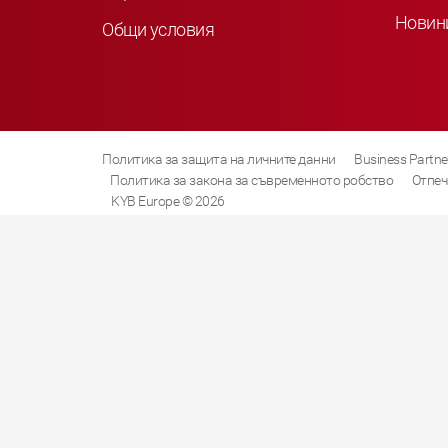
Новин
Общи условия
Политика за защита на личните данни
Business Partne
Политика за закона за съвременното робство
Отпеч
KYB Europe © 2026