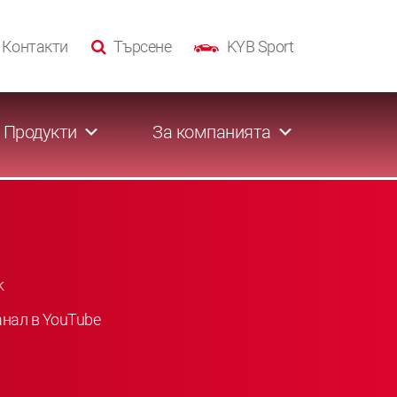
Контакти
Търсене
KYB Sport
Продукти
За компанията
k
анал в YouTube