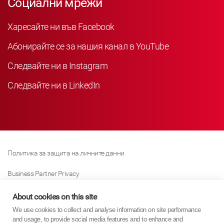
Социални мрежи
Харесайте ни във Facebook
Абонирайте се за нашия канал в YouTube
Следвайте ни в Instagram
Следвайте ни в LinkedIn
Политика за защита на личните данни
Business Partner Privacy
Политика за използване на „бисквитки“
About cookies on this site
We use cookies to collect and analyse information on site performance
Политика за закона за съвременното робство
and usage, to provide social media features and to enhance and