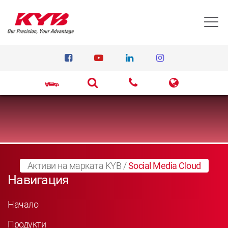
T
Активи на марката KYB
/
Social Media Cloud
Навигация
Начало
Продукти