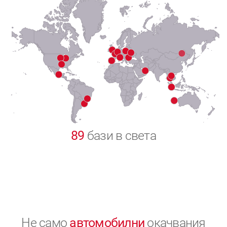
7
8
9
0
89
бази в света
Не само
автомобилни
окачвания