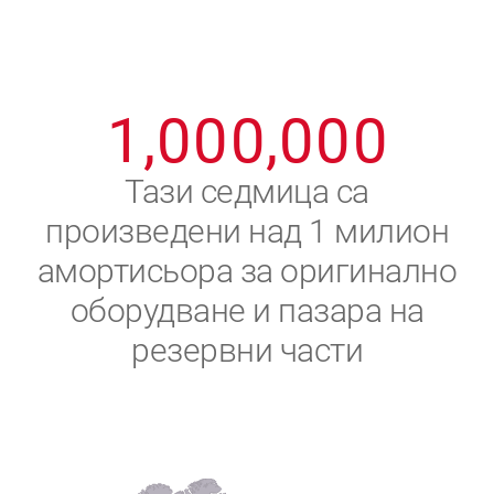
8
8
8
8
8
8
0
9
9
9
9
9
9
1
,
0
0
0
,
0
0
0
2
Тази седмица са
произведени над 1 милион
3
амортисьора за оригинално
4
оборудване и пазара на
резервни части
5
6