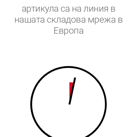
5
6
артикула са на линия в
6
7
нашата складова мрежа в
Европа
7
8
8
9
9
0
0