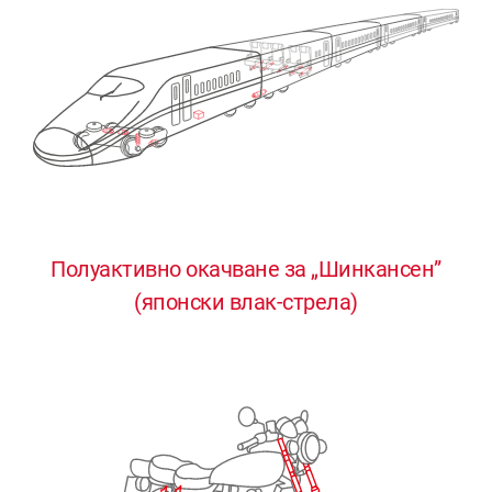
Полуактивно окачване за „Шинкансен”
0
0
0
0
0
(японски влак-стрела)
1
1
1
1
1
2
2
2
2
2