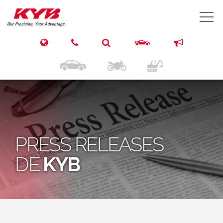
T
PRESS RELEASES
DE
KYB