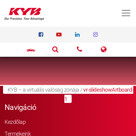
T
KYB – a virtuális valóság zónája
/
vr-slideshowArtboard-
1
Navigáció
Kezdőlap
Termékeink