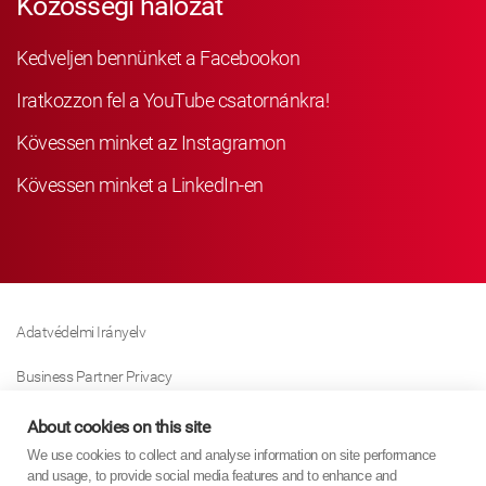
Közösségi hálózat
Kedveljen bennünket a Facebookon
Iratkozzon fel a YouTube csatornánkra!
Kövessen minket az Instagramon
Kövessen minket a LinkedIn-en
Adatvédelmi Irányelv
Business Partner Privacy
Sütikre Vonatkozó Irányelv
About cookies on this site
We use cookies to collect and analyse information on site performance
Modern Slavery Act Policy
and usage, to provide social media features and to enhance and