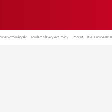
 Vonatkozó Irányelv
Modern Slavery Act Policy
Imprint
KYB Europe © 2