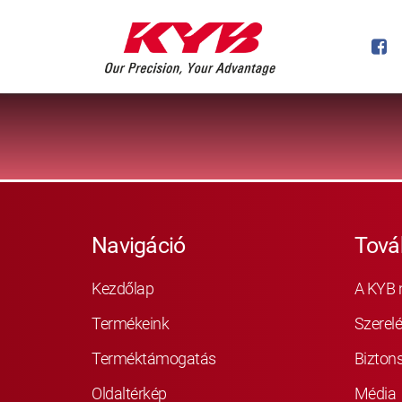
Navigáció
Tová
Kezdőlap
A KYB 
Termékeink
Szerelé
Terméktámogatás
Bizton
Oldaltérkép
Média