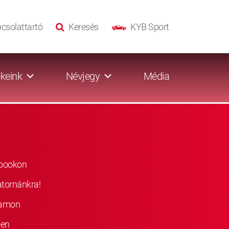
csolattartó
Keresés
KYB Sport
keink
Névjegy
Média
ebookon
atornánkra!
ramon
-en