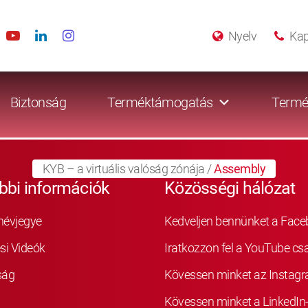
Nyelv
Kap
Biztonság
Terméktámogatás
Termé
KYB – a virtuális valóság zónája
/
Assembly
bbi információk
Közösségi hálózat
névjegye
Kedveljen bennünket a Fac
si Videók
Iratkozzon fel a YouTube cs
ság
Kövessen minket az Instag
Kövessen minket a LinkedIn