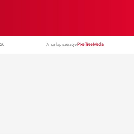
026
A honlap szerzője
PixelTree Media