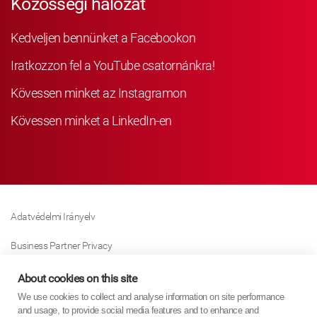
Közösségi hálózat
Kedveljen bennünket a Facebookon
Iratkozzon fel a YouTube csatornánkra!
Kövessen minket az Instagramon
Kövessen minket a LinkedIn-en
Adatvédelmi Irányelv
Business Partner Privacy
Sütikre Vonatkozó Irányelv
About cookies on this site
We use cookies to collect and analyse information on site performance
Modern Slavery Act Policy
and usage, to provide social media features and to enhance and