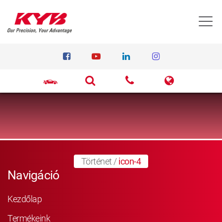
T
Történet
/
icon-4
Navigáció
Kezdőlap
Termékeink