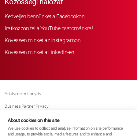
Közösségi hálózat
Kedveljen bennünket a Facebookon
Iratkozzon fel a YouTube csatornánkra!
Kövessen minket az Instagramon
Kövessen minket a LinkedIn-en
Adatvédelmi Irányelv
Business Partner Privacy
Sütikre Vonatkozó Irányelv
About cookies on this site
We use cookies to collect and analyse information on site performance
Modern Slavery Act Policy
and usage, to provide social media features and to enhance and