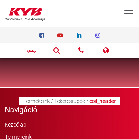
T
Termékeink
/
Tekercsrugók
/
coil_header
Navigáció
Kezdőlap
Termékeink