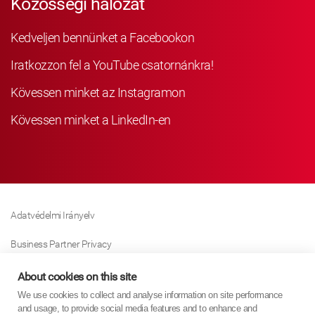
Közösségi hálózat
Kedveljen bennünket a Facebookon
Iratkozzon fel a YouTube csatornánkra!
Kövessen minket az Instagramon
Kövessen minket a LinkedIn-en
Adatvédelmi Irányelv
Business Partner Privacy
Sütikre Vonatkozó Irányelv
About cookies on this site
We use cookies to collect and analyse information on site performance
Modern Slavery Act Policy
and usage, to provide social media features and to enhance and