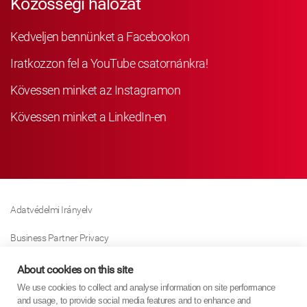
Közösségi hálózat
Kedveljen bennünket a Facebookon
Iratkozzon fel a YouTube csatornánkra!
Kövessen minket az Instagramon
Kövessen minket a LinkedIn-en
Adatvédelmi Irányelv
Business Partner Privacy
Sütikre Vonatkozó Irányelv
About cookies on this site
We use cookies to collect and analyse information on site performance
Modern Slavery Act Policy
and usage, to provide social media features and to enhance and