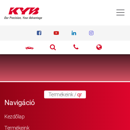
T
Termékeink
/
qr
Navigáció
Kezdőlap
Termékeink