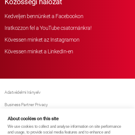
Közösségi hálózat
Kedveljen bennünket a Facebookon
Iratkozzon fel a YouTube csatornánkra!
Kövessen minket az Instagramon
Kövessen minket a LinkedIn-en
Adatvédelmi Irányelv
Business Partner Privacy
Sütikre Vonatkozó Irányelv
About cookies on this site
We use cookies to collect and analyse information on site performance
Modern Slavery Act Policy
and usage, to provide social media features and to enhance and