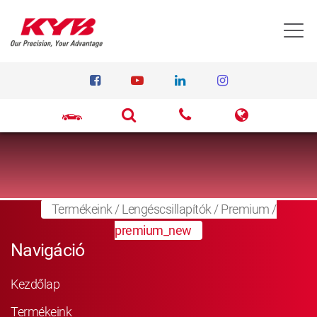
T
Termékeink
/
Lengéscsillapítók
/
Premium
/
premium_new
Navigáció
Kezdőlap
Termékeink