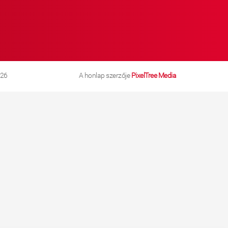
026
A honlap szerzője
PixelTree Media