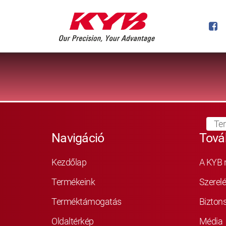
Te
Navigáció
Tová
Kezdőlap
A KYB 
Termékeink
Szerelé
Terméktámogatás
Bizton
Oldaltérkép
Média