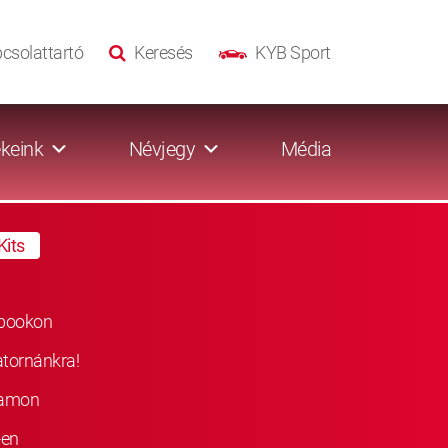
csolattartó
Keresés
KYB Sport
keink
Névjegy
Média
Kits
ebookon
atornánkra!
ramon
-en