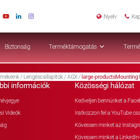
Nyelv
Kap
Biztonság
Terméktámogatás
Termé
rmékeink
/
Lengéscsillapítók
/
AGX
/
large-productsMounting 
bbi információk
Közösségi hálózat
névjegye
Kedveljen bennünket a Fac
si Videók
Iratkozzon fel a YouTube cs
ság
Kövessen minket az Instag
Kövessen minket a LinkedIn