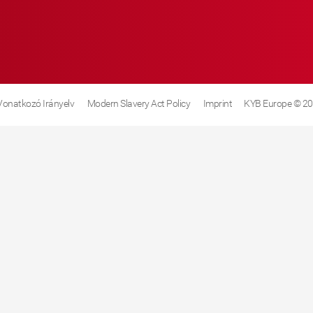
 Vonatkozó Irányelv
Modern Slavery Act Policy
Imprint
KYB Europe © 2