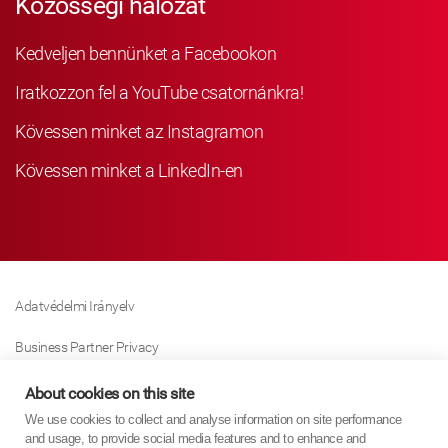
Közösségi hálózat
Kedveljen bennünket a Facebookon
Iratkozzon fel a YouTube csatornánkra!
Kövessen minket az Instagramon
Kövessen minket a LinkedIn-en
Adatvédelmi Irányelv
Business Partner Privacy
Sütikre Vonatkozó Irányelv
About cookies on this site
We use cookies to collect and analyse information on site performance
Modern Slavery Act Policy
and usage, to provide social media features and to enhance and