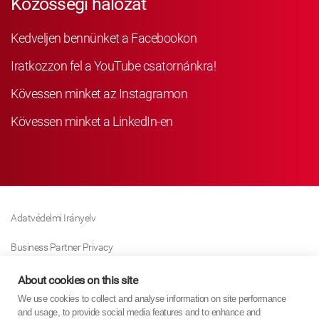
Közösségi hálózat
Kedveljen bennünket a Facebookon
Iratkozzon fel a YouTube csatornánkra!
Kövessen minket az Instagramon
Kövessen minket a LinkedIn-en
Adatvédelmi Irányelv
Business Partner Privacy
Sütikre Vonatkozó Irányelv
About cookies on this site
We use cookies to collect and analyse information on site performance
Modern Slavery Act Policy
and usage, to provide social media features and to enhance and