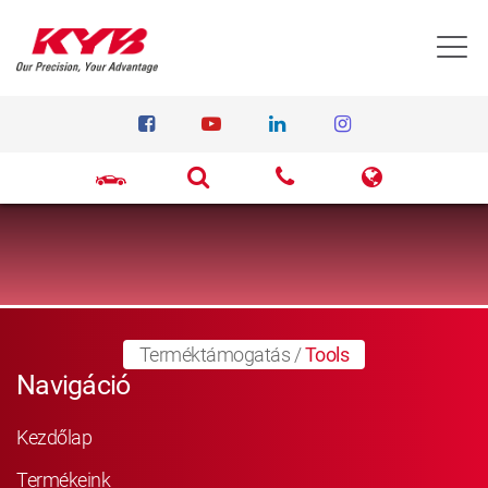
T
Terméktámogatás
/
Tools
Navigáció
Kezdőlap
Termékeink