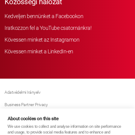
Közösségi hálózat
Kedveljen bennünket a Facebookon
Iratkozzon fel a YouTube csatornánkra!
Kövessen minket az Instagramon
Kövessen minket a LinkedIn-en
Adatvédelmi Irányelv
Business Partner Privacy
Sütikre Vonatkozó Irányelv
About cookies on this site
We use cookies to collect and analyse information on site performance
Modern Slavery Act Policy
and usage, to provide social media features and to enhance and