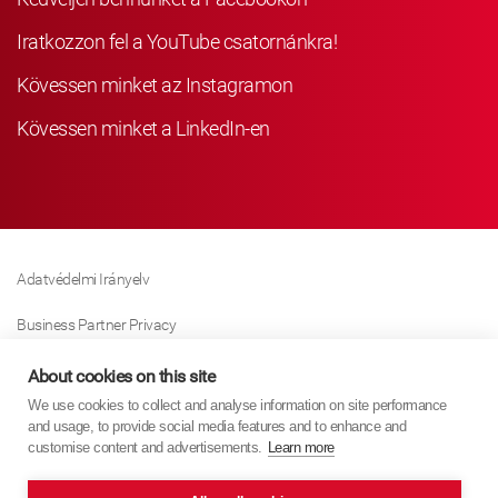
Iratkozzon fel a YouTube csatornánkra!
Kövessen minket az Instagramon
Kövessen minket a LinkedIn-en
Adatvédelmi Irányelv
Business Partner Privacy
Sütikre Vonatkozó Irányelv
About cookies on this site
We use cookies to collect and analyse information on site performance
Modern Slavery Act Policy
and usage, to provide social media features and to enhance and
customise content and advertisements.
Learn more
Imprint