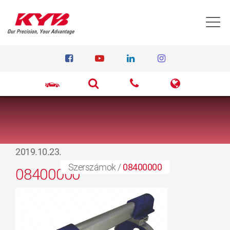
T
2019.10.23.
Szerszámok
/
08400000
08400000