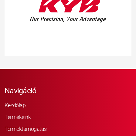
Navigáció
Kezdőlap
Termékeink
Terméktámogatás