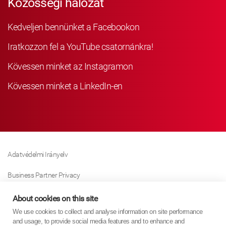
Közösségi hálózat
Kedveljen bennünket a Facebookon
Iratkozzon fel a YouTube csatornánkra!
Kövessen minket az Instagramon
Kövessen minket a LinkedIn-en
Adatvédelmi Irányelv
Business Partner Privacy
Sütikre Vonatkozó Irányelv
About cookies on this site
We use cookies to collect and analyse information on site performance
Modern Slavery Act Policy
and usage, to provide social media features and to enhance and