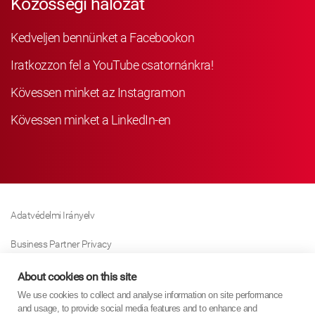
Közösségi hálózat
Kedveljen bennünket a Facebookon
Iratkozzon fel a YouTube csatornánkra!
Kövessen minket az Instagramon
Kövessen minket a LinkedIn-en
Adatvédelmi Irányelv
Business Partner Privacy
Sütikre Vonatkozó Irányelv
About cookies on this site
We use cookies to collect and analyse information on site performance
Modern Slavery Act Policy
and usage, to provide social media features and to enhance and