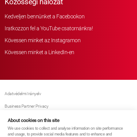
Közösségi hálózat
Kedveljen bennünket a Facebookon
Iratkozzon fel a YouTube csatornánkra!
Kövessen minket az Instagramon
Kövessen minket a LinkedIn-en
Adatvédelmi Irányelv
Business Partner Privacy
Sütikre Vonatkozó Irányelv
About cookies on this site
We use cookies to collect and analyse information on site performance
Modern Slavery Act Policy
and usage, to provide social media features and to enhance and