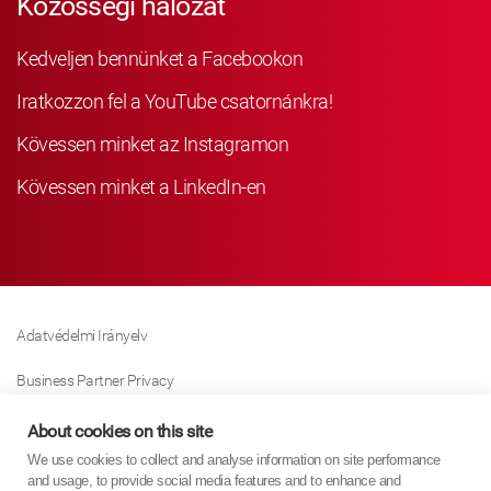
Közösségi hálózat
Kedveljen bennünket a Facebookon
Iratkozzon fel a YouTube csatornánkra!
Kövessen minket az Instagramon
Kövessen minket a LinkedIn-en
Adatvédelmi Irányelv
Business Partner Privacy
Sütikre Vonatkozó Irányelv
About cookies on this site
We use cookies to collect and analyse information on site performance
Modern Slavery Act Policy
and usage, to provide social media features and to enhance and