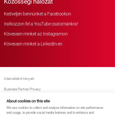
Közösségi hálózat
Kedveljen bennünket a Facebookon
Iratkozzon fel a YouTube csatornánkra!
Kövessen minket az Instagramon
Kövessen minket a LinkedIn-en
Adatvédelmi Irányelv
Business Partner Privacy
Sütikre Vonatkozó Irányelv
About cookies on this site
We use cookies to collect and analyse information on site performance
Modern Slavery Act Policy
and usage, to provide social media features and to enhance and