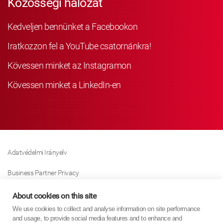
Közösségi hálózat
Kedveljen bennünket a Facebookon
Iratkozzon fel a YouTube csatornánkra!
Kövessen minket az Instagramon
Kövessen minket a LinkedIn-en
Adatvédelmi Irányelv
Business Partner Privacy
Sütikre Vonatkozó Irányelv
About cookies on this site
We use cookies to collect and analyse information on site performance
Modern Slavery Act Policy
and usage, to provide social media features and to enhance and