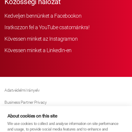
Közösségi hálózat
Kedveljen bennünket a Facebookon
Iratkozzon fel a YouTube csatornánkra!
Kövessen minket az Instagramon
Kövessen minket a LinkedIn-en
Adatvédelmi Irányelv
Business Partner Privacy
Sütikre Vonatkozó Irányelv
About cookies on this site
We use cookies to collect and analyse information on site performance
Modern Slavery Act Policy
and usage, to provide social media features and to enhance and