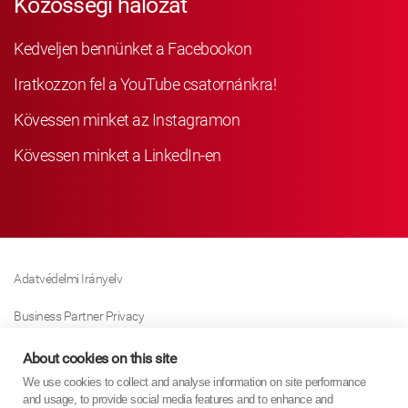
Közösségi hálózat
Kedveljen bennünket a Facebookon
Iratkozzon fel a YouTube csatornánkra!
Kövessen minket az Instagramon
Kövessen minket a LinkedIn-en
Adatvédelmi Irányelv
Business Partner Privacy
Sütikre Vonatkozó Irányelv
About cookies on this site
We use cookies to collect and analyse information on site performance
Modern Slavery Act Policy
and usage, to provide social media features and to enhance and