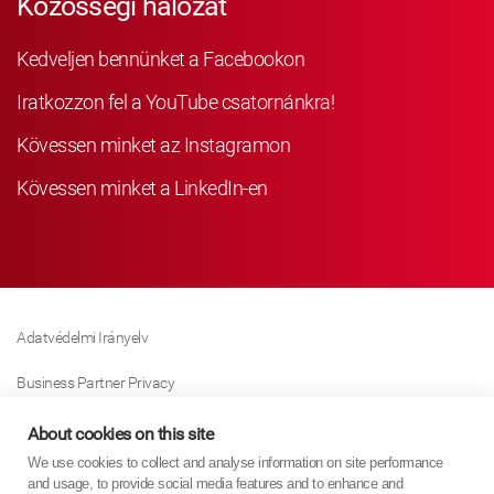
Közösségi hálózat
Kedveljen bennünket a Facebookon
Iratkozzon fel a YouTube csatornánkra!
Kövessen minket az Instagramon
Kövessen minket a LinkedIn-en
Adatvédelmi Irányelv
Business Partner Privacy
Sütikre Vonatkozó Irányelv
About cookies on this site
We use cookies to collect and analyse information on site performance
Modern Slavery Act Policy
and usage, to provide social media features and to enhance and