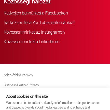
Közösségi hálózat
Kedveljen bennünket a Facebookon
Iratkozzon fel a YouTube csatornánkra!
Kövessen minket az Instagramon
Kövessen minket a LinkedIn-en
Adatvédelmi Irányelv
Business Partner Privacy
Sütikre Vonatkozó Irányelv
About cookies on this site
We use cookies to collect and analyse information on site performance
Modern Slavery Act Policy
and usage, to provide social media features and to enhance and