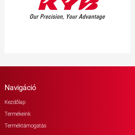
Navigáció
Kezdőlap
Termékeink
Terméktámogatás