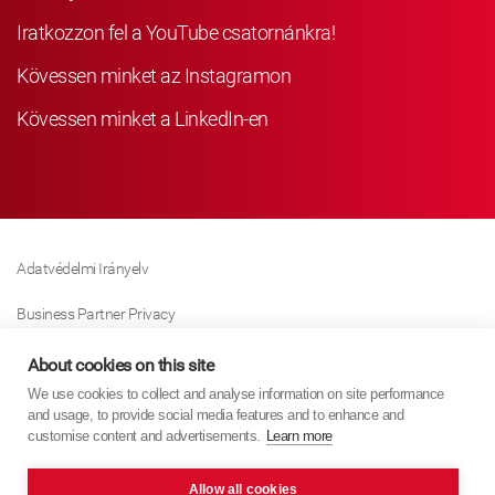
Iratkozzon fel a YouTube csatornánkra!
Kövessen minket az Instagramon
Kövessen minket a LinkedIn-en
Adatvédelmi Irányelv
Business Partner Privacy
Sütikre Vonatkozó Irányelv
About cookies on this site
We use cookies to collect and analyse information on site performance
Modern Slavery Act Policy
and usage, to provide social media features and to enhance and
customise content and advertisements.
Learn more
Imprint
Allow all cookies
KYB Europe © 2026