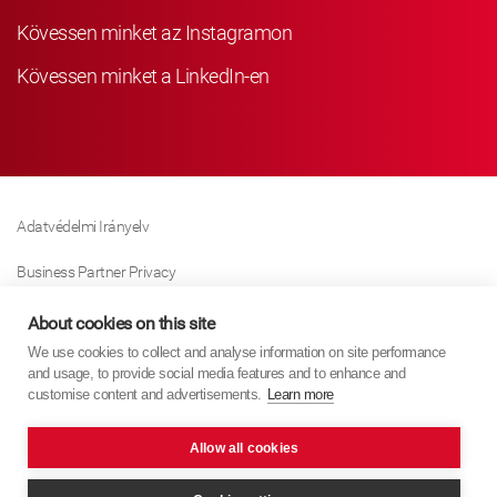
Kövessen minket az Instagramon
Kövessen minket a LinkedIn-en
Adatvédelmi Irányelv
Business Partner Privacy
Sütikre Vonatkozó Irányelv
About cookies on this site
We use cookies to collect and analyse information on site performance
Modern Slavery Act Policy
and usage, to provide social media features and to enhance and
customise content and advertisements.
Learn more
Imprint
Allow all cookies
KYB Europe © 2026