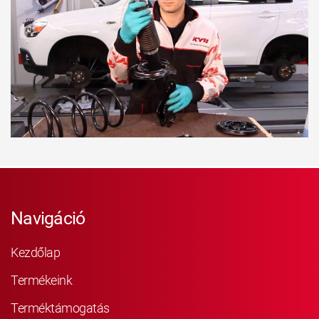
Navigáció
Kezdőlap
Termékeink
Terméktámogatás