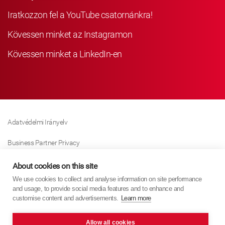
Iratkozzon fel a YouTube csatornánkra!
Kövessen minket az Instagramon
Kövessen minket a LinkedIn-en
Adatvédelmi Irányelv
Business Partner Privacy
Sütikre Vonatkozó Irányelv
About cookies on this site
We use cookies to collect and analyse information on site performance
Modern Slavery Act Policy
and usage, to provide social media features and to enhance and
customise content and advertisements.
Learn more
Imprint
Allow all cookies
KYB Europe © 2026