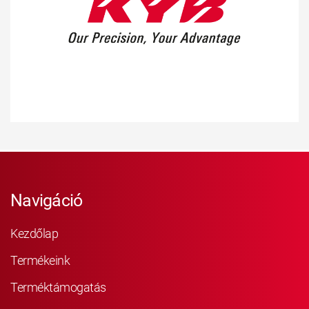
Navigáció
Kezdőlap
Termékeink
Terméktámogatás