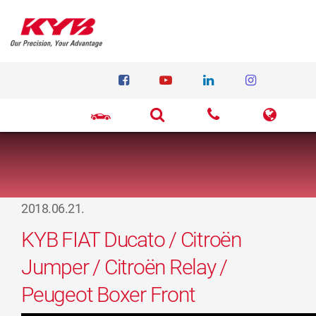
2018.06.21.
KYB FIAT Ducato / Citroën
Jumper / Citroën Relay /
Peugeot Boxer Front