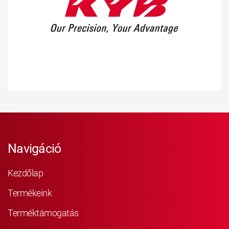
Navigáció
Kezdőlap
Termékeink
Terméktámogatás