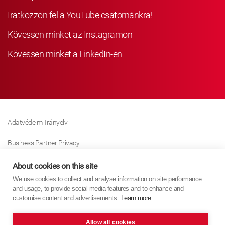
Iratkozzon fel a YouTube csatornánkra!
Kövessen minket az Instagramon
Kövessen minket a LinkedIn-en
Adatvédelmi Irányelv
Business Partner Privacy
Sütikre Vonatkozó Irányelv
About cookies on this site
We use cookies to collect and analyse information on site performance
Modern Slavery Act Policy
and usage, to provide social media features and to enhance and
customise content and advertisements.
Learn more
Imprint
Allow all cookies
KYB Europe © 2026