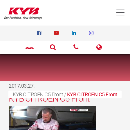
T
2017.03.27.
KYB CITROEN C5 Front
/
KYB CITROEN C5 Front
KYB CITROEN C5 Front