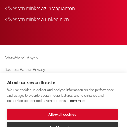
Kövessen minket az Instagramon
Kövessen minket a LinkedIn-en
Adatvédelmi Irányelv
Business Partner Privacy
Sütikre Vonatkozó Irányelv
About cookies on this site
We use cookies to collect and analyse information on site performance
Modern Slavery Act Policy
and usage, to provide social media features and to enhance and
customise content and advertisements.
Learn more
Imprint
Allow all cookies
KYB Europe © 2026