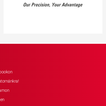
ebookon
atornánkra!
ramon
-en