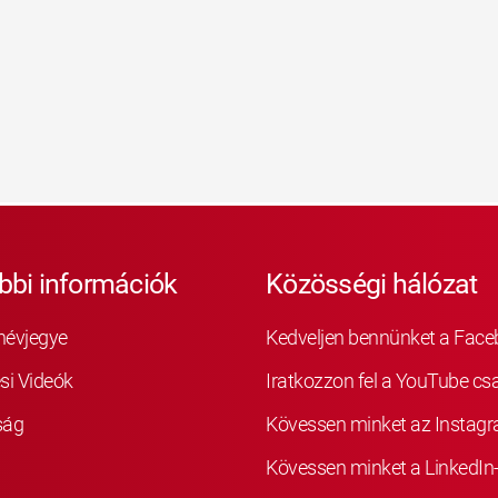
bbi információk
Közösségi hálózat
névjegye
Kedveljen bennünket a Fac
si Videók
Iratkozzon fel a YouTube cs
ság
Kövessen minket az Instag
Kövessen minket a LinkedIn