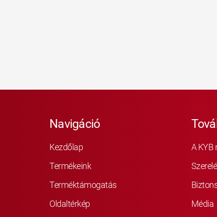
Navigáció
Tová
Kezdőlap
A KYB 
Termékeink
Szerelé
Terméktámogatás
Bizton
Oldaltérkép
Média