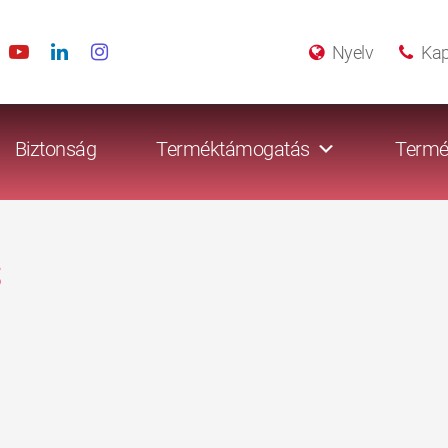
Nyelv
Kap
Biztonság
Terméktámogatás
Termé
s