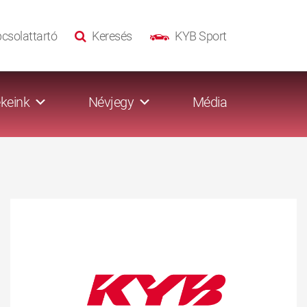
csolattartó
Keresés
KYB Sport
keink
Névjegy
Média