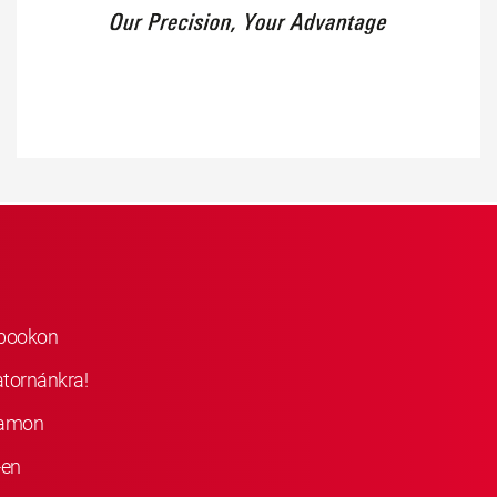
ebookon
atornánkra!
ramon
-en