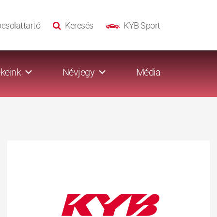
csolattartó
Keresés
KYB Sport
keink
Névjegy
Média