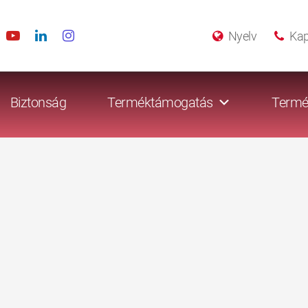
Nyelv
Kap
Biztonság
Terméktámogatás
Termé