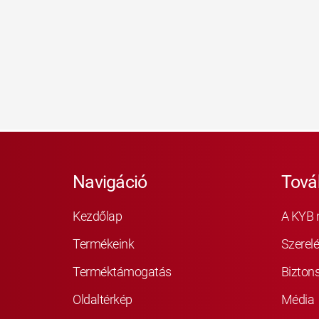
Navigáció
Tová
Kezdőlap
A KYB 
Termékeink
Szerelé
Terméktámogatás
Bizton
Oldaltérkép
Média