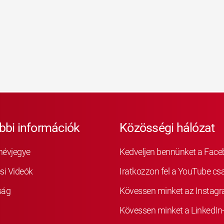
bbi információk
Közösségi hálózat
névjegye
Kedveljen bennünket a Fac
si Videók
Iratkozzon fel a YouTube cs
ság
Kövessen minket az Instag
Kövessen minket a LinkedIn