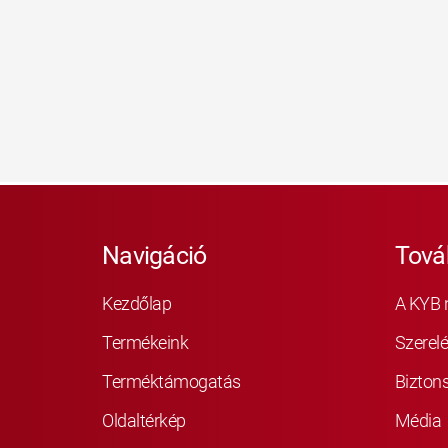
Navigáció
Tová
Kezdőlap
A KYB 
Termékeink
Szerelé
Terméktámogatás
Bizton
Oldaltérkép
Média