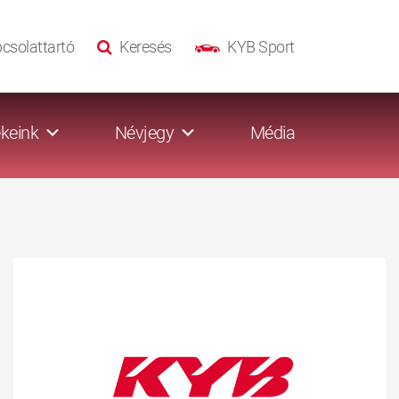
csolattartó
Keresés
KYB Sport
keink
Névjegy
Média