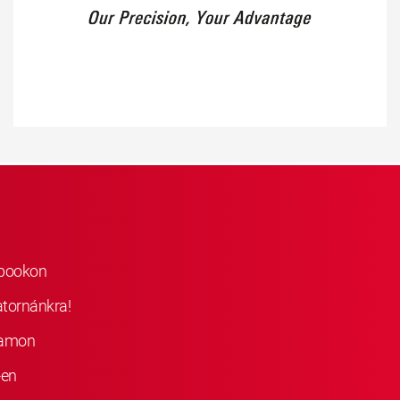
ebookon
atornánkra!
ramon
-en