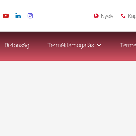
Nyelv
Kap
Biztonság
Terméktámogatás
Termé