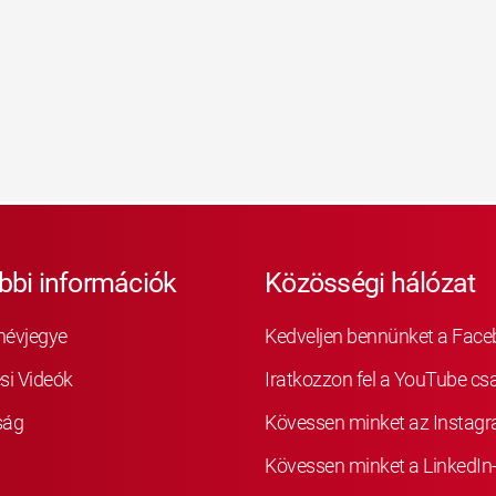
bbi információk
Közösségi hálózat
névjegye
Kedveljen bennünket a Fac
si Videók
Iratkozzon fel a YouTube cs
ság
Kövessen minket az Instag
Kövessen minket a LinkedIn