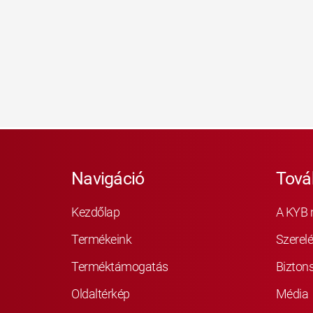
Navigáció
Tová
Kezdőlap
A KYB 
Termékeink
Szerelé
Terméktámogatás
Bizton
Oldaltérkép
Média