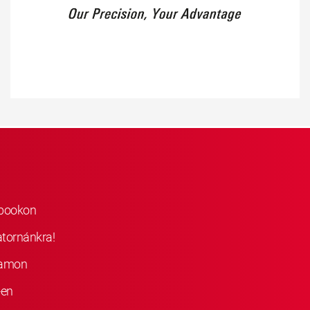
ebookon
atornánkra!
ramon
-en