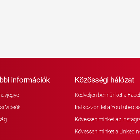
bbi információk
Közösségi hálózat
névjegye
Kedveljen bennünket a Fac
si Videók
Iratkozzon fel a YouTube cs
ság
Kövessen minket az Instag
Kövessen minket a LinkedIn