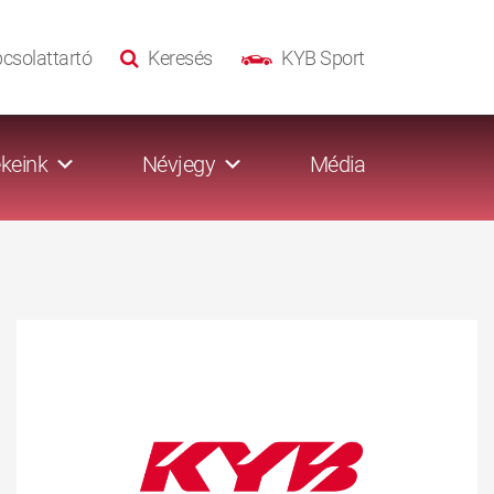
csolattartó
Keresés
KYB Sport
keink
Névjegy
Média