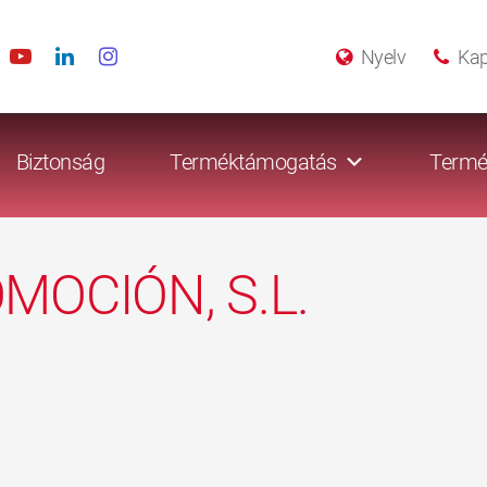
Nyelv
Kap
Biztonság
Terméktámogatás
Termé
OCIÓN, S.L.