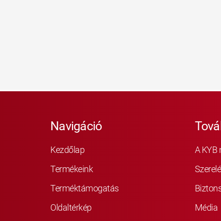
Navigáció
Tová
Kezdőlap
A KYB 
Termékeink
Szerelé
Terméktámogatás
Bizton
Oldaltérkép
Média