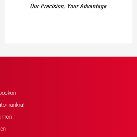
ebookon
atornánkra!
ramon
-en