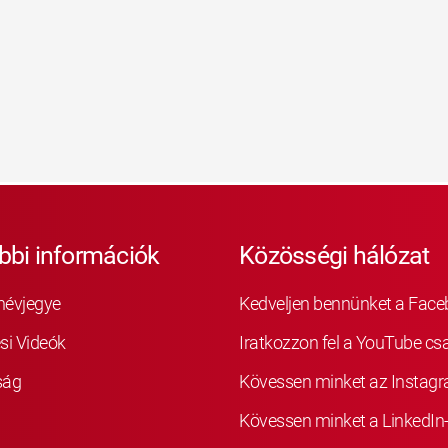
bbi információk
Közösségi hálózat
névjegye
Kedveljen bennünket a Fac
si Videók
Iratkozzon fel a YouTube cs
ság
Kövessen minket az Instag
Kövessen minket a LinkedIn