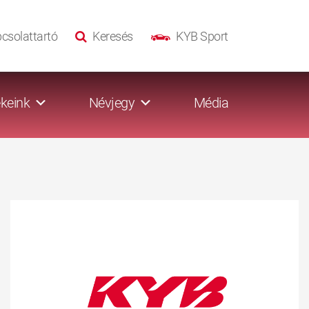
csolattartó
Keresés
KYB Sport
keink
Névjegy
Média