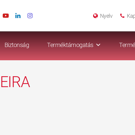
Nyelv
Kap
Biztonság
Terméktámogatás
Termé
EIRA